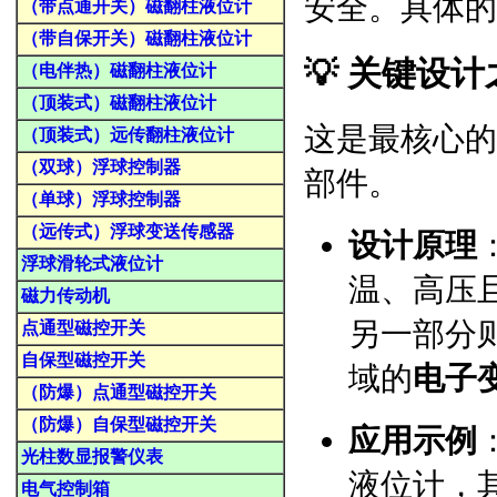
安全。具体的
（带点通开关）磁翻柱液位计
（带自保开关）磁翻柱液位计
💡 关键设
（电伴热）磁翻柱液位计
（顶装式）磁翻柱液位计
这是最核心的
（顶装式）远传翻柱液位计
（双球）浮球控制器
部件。
（单球）浮球控制器
（远传式）浮球变送传感器
设计原理
浮球滑轮式液位计
温、高压
磁力传动机
另一部分
点通型磁控开关
自保型磁控开关
域的
电子
（防爆）点通型磁控开关
（防爆）自保型磁控开关
应用示例
光柱数显报警仪表
液位计，
电气控制箱