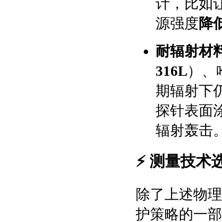
计，比如
源强度
降
耐辐射材
316L
）、
期辐射下
探针表面
辐射轰击
⚡ 测量技
除了上述物理
护策略的一部