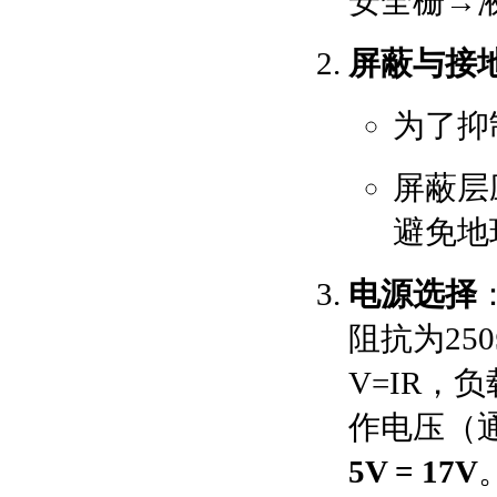
安全栅→
屏蔽与接
为了抑
屏蔽层
避免地
电源选择
阻抗为25
V=IR，
作电压（通
5V = 17V